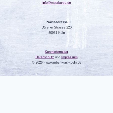
info@mbsrkurse.de
Praxisadresse
Dürener Strasse 220
50931 Köln
Kontaktformular
Datenschutz
und
Impressum
© 2026 - www.mbsr-kurs-koeln.de
Clo
this
mo